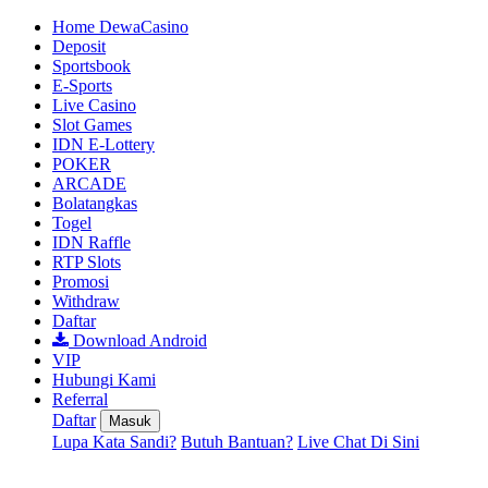
Home DewaCasino
Deposit
Sportsbook
E-Sports
Live Casino
Slot Games
IDN E-Lottery
POKER
ARCADE
Bolatangkas
Togel
IDN Raffle
RTP Slots
Promosi
Withdraw
Daftar
Download Android
VIP
Hubungi Kami
Referral
Daftar
Masuk
Lupa Kata Sandi?
Butuh Bantuan?
Live Chat Di Sini