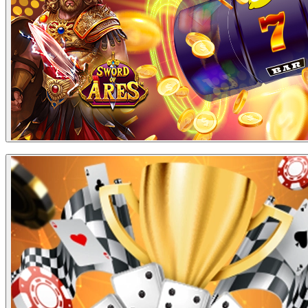
Turnover/Rollingan bermain : Rp. 1.500.001 - Rp.
3.000.000 = 5 Kupon
Turnover/Rollingan bermain : Rp. 3.000.001 - Rp.
Nominal Kemenangan Slots
Bonus
5.000.000 = 8 Kupon
Scater atau Buy Free Spin
Hadiah Peringkat Global
Turnover/Rollingan bermain : Lebih dari > Rp. 5.000.001
= 12 Kupon
> Rp 50,000,000
Rp 300,000
GRAND PRIZE DAN HADIAH HIBURAN
> Rp 25,000,000
Rp 200,000
1
Xmax 250 Tech Max
Turnover/Rollingan bermain : Rp. 6.000.000 - Rp.
10.799.999 = 1 Kupon
> Rp 10,000,000
Rp 100,000
Tebak Nomor 1 Bola
Turnover/Rollingan bermain : Rp. 10.800.000 - Rp.
2
Honda PCX 160
Tebak Nomor 2 Bola
15.999.999 = 2 Kupon
Tebak Nomor 3 Bola
Turnover/Rollingan bermain : Rp. 16.000.000 - Rp.
> Rp 5,000,000
Rp 50,000
Tebak Nomor 4 Bola
21.799.999 = 3 Kupon
3
Galaxy Z Fold7
Tebak Nomor 5 Bola
Turnover/Rollingan bermain : Rp. 21.800.000 - Rp.
Minimal
Bonus Cash
Tebak Nomor 6 Bola
27.199.999 = 4 Kupon
Buy Free Spin
Kekalahan
Back
Tebak Nomor 7 Bola
Turnover/Rollingan bermain : Lebih dari > Rp. 27.199.999 =
4
Iphone 17 Pro Max
5 Kupon
Murni buy free
*Note
< 50.000.000
7%
5
HUAWEI MATE X6
spin