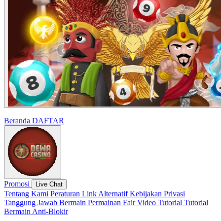
Bonus ini hanya berlaku untuk member Dewacasino.com
* apabila pemain melakukan claim bonus maka pemain tidak boleh
30
Bonus Free Chip 1,250,000
Bonus Cashback Akan dibagikan maksimal 1x24 jam pada
melanjutkan permainan dulu sampai bonus di berikan
hari Senin. Dan akan kami langsung berikan ke balance atau
ke saldo player berupa chip kepada player yang terdaftar di
Syarat & Ketentuan
31
Bonus Free Chip 1,200,000
Dewacasino.
Dewacasino berhak membatalkan bonus cashback mingguan
apabila terdapat indikasi kecurangan dan memanipulasi promo
32
Bonus Free Chip 1,150,000
cashback ini.
Minimal bonus dibagikan yaitu dari Total 4x TO dari
kekalahan. Cara hitung Cashback : Cashback dihitung dari
3% x (Total bet – Total win selama 1 periode) (1 minggu dari
33
Bonus Free Chip 1,100,000
Senin s/d Minggu),Contoh : Anda mengalami kekalahan Rp.
1.000.000, Maka cashback yang didapat adalah Rp 1.000.000
x 3% = Rp 30.000
34
Bonus Free Chip 1,050,000
Beranda
DAFTAR
Minimal cashback mingguan yang kami berikan untuk player
Dewacasino sebesar Rp 25.000,-
No rekening harus valid atau terdaftar di BANK yang
35
Bonus Free Chip 1,000,000
member gunakan. Apabila No rekening tidak valid atau
terdaftar, Kami tidak bisa memberikan bonus cashback
mingguan kepada player Dewacasino.
36
Bonus Free Chip 950,000
Like Facebook dan follow Twitter kami . "Cashback hanya
Promosi
Live Chat
akan diberikan bagi ID yang sudah like Facebook dan follow
Tentang Kami
Peraturan
Link Alternatif
Kebijakan Privasi
Twitter kami"
37
Bonus Free Chip 900,000
Tanggung Jawab Bermain
Permainan Fair
Video Tutorial
Tutorial
Bermain
Anti-Blokir