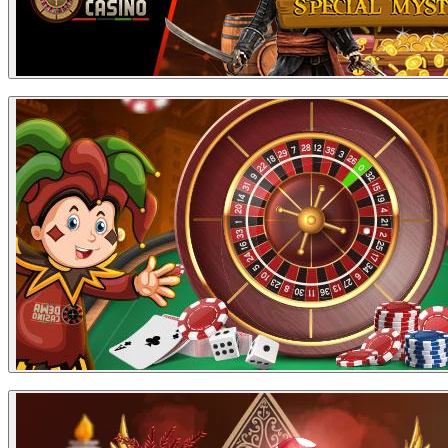
Dewacasino.
claim
22
Bonus Free Chip 1,950,000
Hanya dengan aktif bermain di Dewacasino maka setiap
keaktifan anda akan mendapatkan Bonus Free Spin berhadiah
jika pemain melakukan claim pertama dengan total kekalahan murni buy spin
UANG TUNAI!!
594.000 maka bonus yg di berikan 594.000 x 2% = 11.880
23
Bonus Free Chip 1,900,000
Ini adalah promosi cuma-cuma dari Dewacasino Tidak di
PUNGUT BIAYA!! GRATIS!!
E. FRIDAY MANIA
Persyaratannya hanya cukup AKTIF bermain di Dewacasino
24
Bonus Free Chip 1,800,000
2. apabila pemain beli free spin 1.854.000 dan kemenangan balik dari free spin
dan wajib memiliki minimal Turnover.
sebesar 558.000 maka murni KALAH dari beli free spin 1.296.000
Anda punya kesempatan mendapatkan Lucky spin gratis
untuk mendapatkan UANG TUNAI setiap harinya.
25
Bonus Free Chip 1,700,000
pemain beli free spin 552.000 dan kemenangan balik dari free spin sebesar
996.000 maka murni MENANG dari beli free spin 444.000
jika player mau melakukan claim kedua dengan total kekalahan beli free spin (
26
Bonus Free Chip 1,600,000
F. SATURDAY NIGHT FEVER
1.296.000 - 444.000 ) = 852.000
maka bonus yg di berikan 852.000 x 2% = 17.040
27
Bonus Free Chip 1,500,000
28
Bonus Free Chip 1,400,000
G. SUNDAY VIP
29
Bonus Free Chip 1,300,000
* untuk claim ke dua dan ketiga mulai dari nol di hitung kekalahan buy free
spin
*Syarat & Ketentuan berlaku.