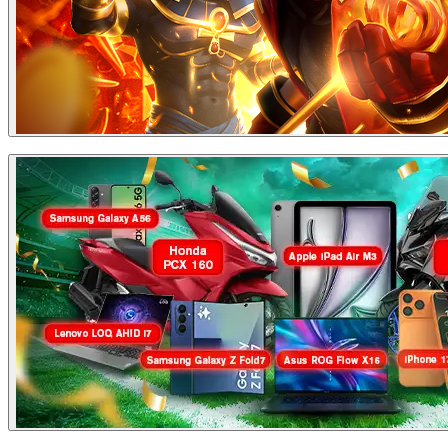
DAPAT DIGANGGU GUGAT.
2. Untuk ikut serta dalam event ini member hanya perlu
mengumpulkan Turnover untuk mendapatkan Tiket Lucky Spin.
3. Merchandise akan muncul di DewaFortune atau Lucky Spin mulai
Seluruh Pemain Berhak Mengikuti Promosi ini.
tanggal 9 Maret 2026.
Periode Turnamen mulai dari tanggal 28 Juli s/d 16 Agustus
4. Event ini GRATIS tanpa di pungut biaya apapun.
2026.
Total 800 Pemain dengan nilai Turnover tertinggi akan keluar
5. Untuk Pemenang wajib mengisi form Claim yang tersedia di dalam
menjadi pemenang.
menu BONUS, Form Claim akan hilang dalam kurun waktu 3x24
BONUS FREE SPIN 20X SETIAP DEPOSIT MIN 200K
Turnover Pemenang dihitung dari Semua Game yang di
setelah event ini
berakhir.
pertandingkan.
6. Jika lewat 3x24 jam setelah menang Merchandise di Lucky Spin dan
Papan Peringkat Pemenang atau Leaderboard bisa dilihat di
member tidak melakukan Claim di menu BONUS maka bonus
menu KOTAK BONUS lalu pilih GRAND TURNOVER
tersebut HANGUS.
KEMERDEKAAN, Turnover akan di update setiap hari di
pukul 19:00 WIB
7. Pemenang Merchandise di wajibkan melakukan pengisian data
Hadiah akan dibagikan pada tanggal 17 Agustus 2026.
pengiriman dengan lengkap dan benar sesuai KTP ( VALID ) untuk
Kemenangan Akan Di Batalkan Apabila Terdapat Melakukan
pengiriman Merchandise.
Taruhan 2 sisi ( Safety Bet ) Gantungan Free Spin, Kesamaan
8. Pengiriman Merchandise akan di kirimkan paling lambat 14 hari
IP, Kesalahan Data Member (Tidak Valid). Dan Apabila Di
kerja setelah member melakukan claim (Tergantung Kondisi Stock
Temukan Adanya Indikasi Kecurangan.
Barang & Jasa pengiriman).
Segala bentuk keterlambatan dalam
Pihak GRAND TURNOVER KEMERDEKAAN Berhak
proses pengiriman diluar tanggung jawab pihak Kami.)
Untuk Mengubah, Menolak, Membatalkan Atau Menutup
Semua Promosi Sesuai Dengan Ketentuan Yang Berlaku
9. Bonus akan dibatalkan apabila terdapat melakukan Taruhan 2 sisi
(safety bet). Dan apabila ditemukan adanya indikasi kecurangan,
Tanpa Ada Pemberitahuan Sebelumnya.
Bonus Hunter, dan Kesamaan
IP maka Kami berhak menarik bonus
Keputusan GRAND TURNOVER KEMERDEKAAN