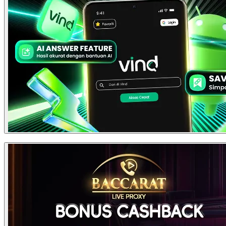
5. Pihak kami berhak untuk mengubah, menolak, membatalkan atau menutup semua
promosi sesuai dengan ketentuan yang berlaku tanpa ada pemberitahuan sebelumnya.
Promo ini memberikan Free Bet senilai Rp 2.000.000 untuk
6. Keputusan kami untuk Promo ini adalah Mutlak dan Tidak dapat di Ganggu Gugat.
permainan Casino Proxy Betting.
Berlaku bagi member yang mencapai turnover minimal Rp
5.000.000 dari permainan Casino Proxy Betting.
Setiap member hanya dapat melakukan klaim 1 kali (1x claim
per akun).
Free Bet akan di berikan setelah member capai turnover Rp
5.000.000 dan melakukan claim dengan menghubungi
customer service kami.
Untuk melakukan WD setelah claim bonus harus 3x TO dari
Bonus.
Contoh. 2.000.000 (Bonus) x 3 (TO WD) = 6.000.000
Bonus freebet yg di berikan hanya boleh di mainkan di game
casino proxy betting jika bermain di permainan lain maka
bonus akan di anggap hangus.
Jika ditemukan adanya member yang melakukan tindak
kecurangan, maka member yang bersangkutan tersebut akan
dikenakan sanksi berupa bonus dihanguskan.
Keputusan KAMI bersifat MUTLAK dan tidak dapat
diganggu gugat.
KLIK