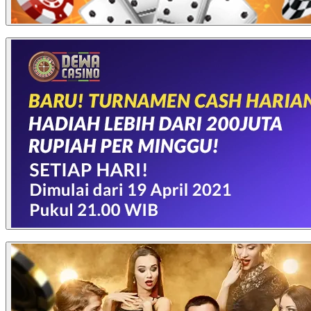
Contoh :
6
Asus ROG Flow X16
Murni buy free
< 30.000.000
5%
spin
7
Lenovo LOQ AHID i7
Murni buy free
< 15.000.000
3%
spin
8
Apple iPad Air M3
Murni buy free
PRIZE
< 5 jt
2%
spin
9
Xiaomi 15T Pro
Bola Pertama
500.000
10
Galaxy A56 5G
Bola Kedua
400.000
Syarat dan Ketentuan:
Hadiah Peringkat 10 Besar Rake Race Poker
11
INFINIX XPAD GT
Bola Ketiga
300.000
12
POCO X7 Pro 5G
Bola Keempat
200.000
13
Realme 15 8GB+10GB
Bola Kelima
100.000
Hadiah Peringkat 10 Besar Rake Race Bandar Ceme