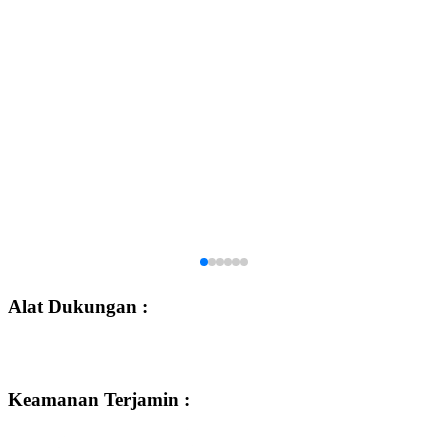
Alat Dukungan :
Keamanan Terjamin :