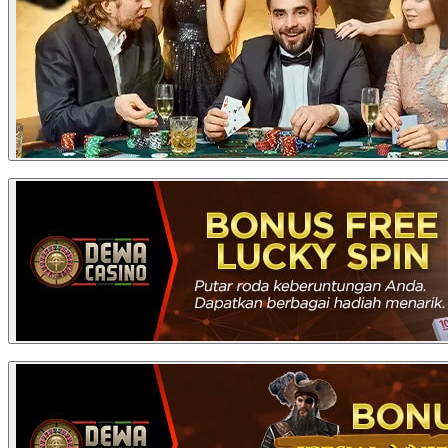
A. MONDAY WARMUP
14
Vivo V60 Lite 5G
15
OPPO A6 Pro
16
Galaxy A17
B. ALL IN TUESDAY
Hadiah Peringkat 10 Besar Rake Race Domino
17
Infinix Hot 60 Pro
Syarat & Ketentuan
:
18
Infinix Note 50X
C. MINI WEDNESDAY
19
POCO M7
1. apabila pemain beli free spin pertama 552.000 dan kemenangan balik dari
Syarat & Ketentuan
free spin sebesar 128.000 , pemain murni KALAH dari beli free spin 424.000
20
Vivo Y19s GT 5G
pemain beli free spin kedua 552.000 dan kemenangan dari free spin sebesar
382.000 , pemain murni KALAH dari beli free spin 170.000
Dewacasino memberikan BONUS untuk para member setia
21
Bonus Free Chip 2,000,000
Dewacasino setiap harinya.-
D. TURBO THURSDAY
kekalahan beli free spin pertama dan kedua bisa di akumulasi ( 424.000 +
Promo ini berlaku untuk semua member yang aktif bermain di
170.000 ) = 594.000 dan seterus nya bisa di akumulasi sebelum melakukan