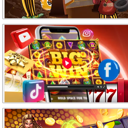
65,000,001 - 80,000,000
8 Kupon
80,000,001 - 100,000,000
9 Kupon
> 100,000,000
10 Kupon
Turnover/Rollingan bermain : Rp. 500.001 - Rp.
1.500.000 = 2 Kupon