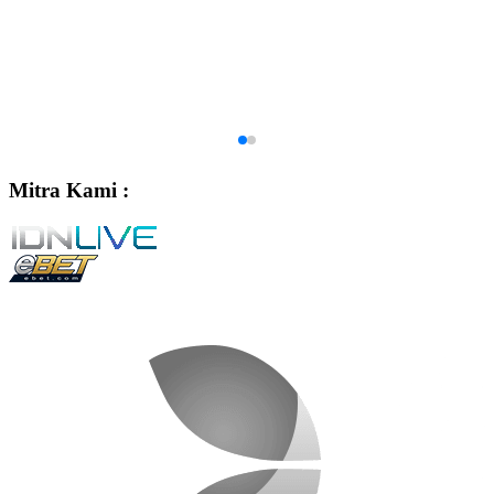
46
Bonus Free Chip 450,000
47
Bonus Free Chip 400,000
48
Bonus Free Chip 350,000
Mitra Kami :
49
Bonus Free Chip 300,000
50
Bonus Free Chip 250,000