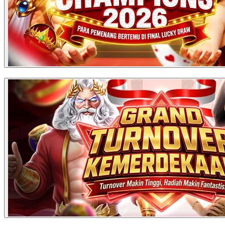
MERDEKA LUCKYDRAW FESTIVAL OF
CHAMPIONS 2026
Total
Rank
Hadiah
Total Hadiah
Pemenang
1
Rp 3.000.000
1
Rp 3.000.000
2 - 3
Rp 2.500.000
2
Rp 5.000.000
4 - 5
Rp 2.000.000
2
Rp 4.000.000
6 - 10
Rp 1.000.000
5
Rp 5.000.000
11 - 20
Rp 500.000
10
Rp 5.000.000
21 - 40
Rp 250.000
20
Rp 5.000.000
41 - 70
Rp 200.000
30
Rp 6.000.000
71 - 110
Rp 100.000
40
Rp 4.000.000
111 - 160
Rp 50.000
50
Rp 2.500.000