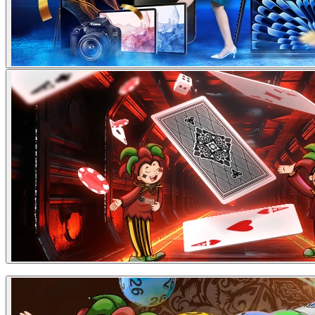
JUARA
HADIAH
1
BONUS FREE CHIP 3.000.000
2
BONUS FREE CHIP 2.500.000
3
BONUS FREE CHIP 2.000.000
4
BONUS FREE CHIP 1.500.000
5
BONUS FREE CHIP 1.000.000
Kupon Big or Small