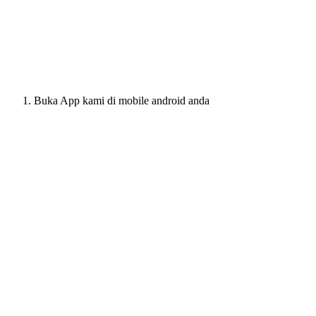
Buka App kami di mobile android anda