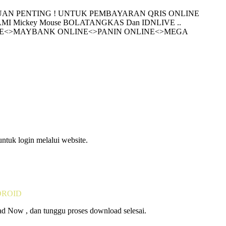
AN PENTING ! UNTUK PEMBAYARAN QRIS ONLINE
 Mickey Mouse BOLATANGKAS Dan IDNLIVE ..
INE<>MAYBANK ONLINE<>PANIN ONLINE<>MEGA
ntuk login melalui website.
DROID
 Now , dan tunggu proses download selesai.