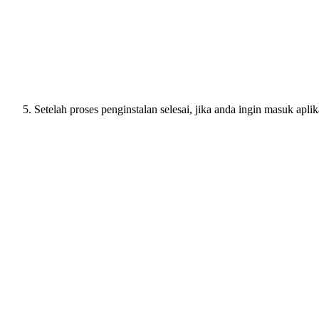
Setelah proses penginstalan selesai, jika anda ingin masuk ap