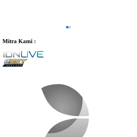
Mitra Kami :