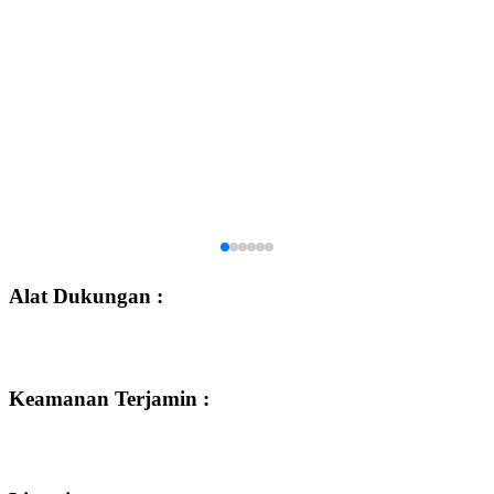
Alat Dukungan :
Keamanan Terjamin :