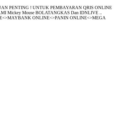
AN PENTING ! UNTUK PEMBAYARAN QRIS ONLINE
 Mickey Mouse BOLATANGKAS Dan IDNLIVE ..
INE<>MAYBANK ONLINE<>PANIN ONLINE<>MEGA