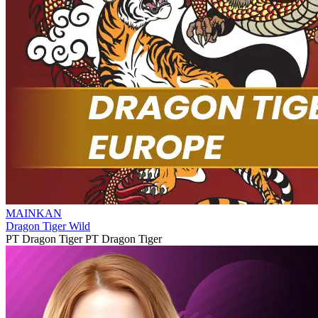
MAINKAN
Dragon Tiger Wild
PT Dragon Tiger
PT Dragon Tiger