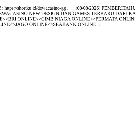
 : https://shortku.id/dewacasino-gg ..
(08/08/2026)
PEMBERITAHU
EWACASINO NEW DESIGN DAN GAMES TERBARU DARI KAMI
NE<>BRI ONLINE<>CIMB NIAGA ONLINE<>PERMATA ONL
NLINE<>JAGO ONLINE<>SEABANK ONLINE ..